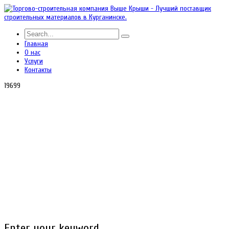
Главная
О нас
Услуги
Контакты
19699
Enter your keyword