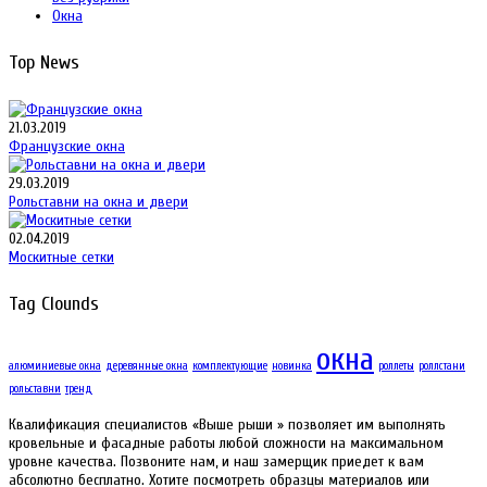
Окна
Top News
21.03.2019
Французские окна
29.03.2019
Рольставни на окна и двери
02.04.2019
Москитные сетки
Tag Clounds
окна
алюминиевые окна
деревянные окна
комплектующие
новинка
роллеты
роллстани
рольставни
тренд
Квалификация специалистов «Выше рыши » позволяет им выполнять
кровельные и фасадные работы любой сложности на максимальном
уровне качества. Позвоните нам, и наш замерщик приедет к вам
абсолютно бесплатно. Хотите посмотреть образцы материалов или