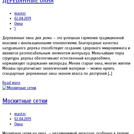
ДЕРЕВЯННЫЕ ОКНА
master
02.04.2019
Окна
1
Деревянные окна для дома — это успешная гармония традиционной
классики с инновационными технологиями. Благородные качества
натурального дерева способствуют созданию здорового микроклимата и
являются респектабельным элементом интерьера. Мельчайшие поры
структуры дерева обеспечивают естественный воздухообмен,
нормализуют содержание кислорода. Меняя старые окна, многие жители
Москвы предпочитают экологический материал — можно купить
стандартные деревянные окна эконом класса по доступной […]
Read more
Москитные сетки
master
02.04.2019
Окна
Москитные сетки на окна — незаменимый аксессуар, особенно в теплую