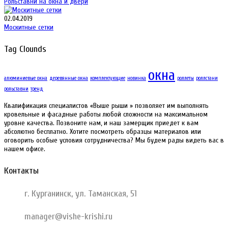
Рольставни на окна и двери
02.04.2019
Москитные сетки
Tag Clounds
окна
алюминиевые окна
деревянные окна
комплектующие
новинка
роллеты
роллстани
рольставни
тренд
Квалификация специалистов «Выше рыши » позволяет им выполнять
кровельные и фасадные работы любой сложности на максимальном
уровне качества. Позвоните нам, и наш замерщик приедет к вам
абсолютно бесплатно. Хотите посмотреть образцы материалов или
оговорить особые условия сотрудничества? Мы будем рады видеть вас в
нашем офисе.
Контакты
г. Курганинск, ул. Таманская, 51
manager@vishe-krishi.ru